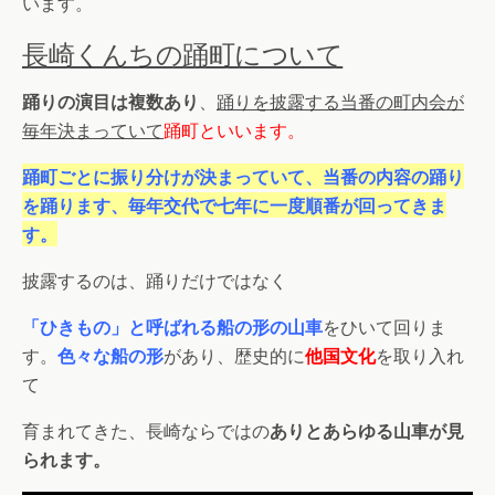
います。
長崎くんちの踊町について
踊りの演目は複数あり
、
踊りを披露する当番の町内会が
毎年決まっていて
踊町といいます。
踊町ごとに振り分けが決まっていて、当番の内容の踊り
を踊ります、毎年交代で七年に一度順番が回ってきま
す。
披露するのは、踊りだけではなく
「ひきもの」と呼ばれる船の形の山車
をひいて回りま
す。
色々な船の形
があり、歴史的に
他国文化
を取り入れ
て
育まれてきた、長崎ならではの
ありとあらゆる山車が見
られます。